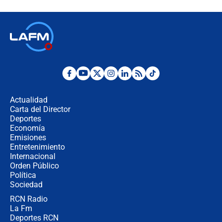
celular? Requisitos, pasos y
recomendaciones
Las seis de las 6 con Juan Lozano |
jueves 6 de agosto de 2026
Posesión de Abelardo De La Espriella
en Cali: ¿qué pasará con los
congresistas del Pacto Histórico que
Actualidad
no asistirán?
Carta del Director
Álvaro Uribe asistirá a la posesión y
Deportes
crece el pulso por la elección del
Economía
contralor
Emisiones
Entretenimiento
Internacional
🔴 EN VIVO | Noticiero La FM con
Orden Público
Juan Lozano - 6 de agosto de 2026
Política
Sociedad
RCN Radio
¿Por qué De la Espriella gobernará
La Fm
desde Barranquilla? Experto explica
la razón
Deportes RCN