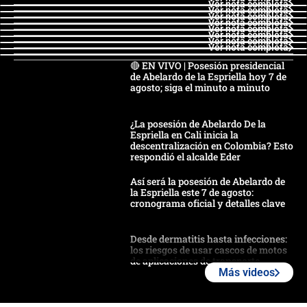
Ver nota completa
Ver nota completa
Ver nota completa
Ver nota completa
Ver nota completa
Ver nota completa
Ver nota completa
Ver nota completa
🔴 EN VIVO | Posesión presidencial
de Abelardo de la Espriella hoy 7 de
agosto; siga el minuto a minuto
¿La posesión de Abelardo De la
Espriella en Cali inicia la
descentralización en Colombia? Esto
respondió el alcalde Eder
Así será la posesión de Abelardo de
la Espriella este 7 de agosto:
cronograma oficial y detalles clave
Desde dermatitis hasta infecciones:
los riesgos de usar cascos de motos
de aplicaciones de transporte
Más videos
¿Cómo comprar dólares desde el