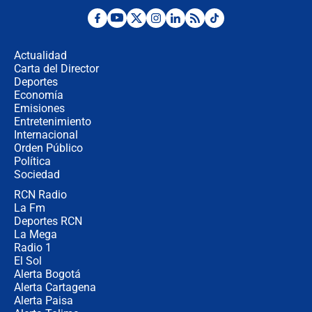
Posesión de Abelardo De La Espriella
en Cali: ¿qué pasará con los
congresistas del Pacto Histórico que
Actualidad
no asistirán?
Carta del Director
Álvaro Uribe asistirá a la posesión y
Deportes
crece el pulso por la elección del
Economía
contralor
Emisiones
Entretenimiento
Internacional
🔴 EN VIVO | Noticiero La FM con
Orden Público
Juan Lozano - 6 de agosto de 2026
Política
Sociedad
RCN Radio
¿Por qué De la Espriella gobernará
La Fm
desde Barranquilla? Experto explica
la razón
Deportes RCN
La Mega
Radio 1
El Sol
Alerta Bogotá
Alerta Cartagena
Alerta Paisa