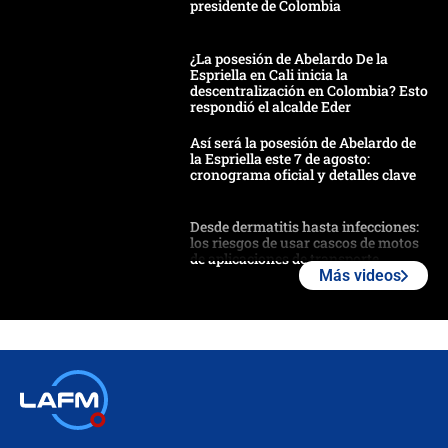
presidente de Colombia
¿La posesión de Abelardo De la
Espriella en Cali inicia la
descentralización en Colombia? Esto
respondió el alcalde Eder
Así será la posesión de Abelardo de
la Espriella este 7 de agosto:
cronograma oficial y detalles clave
Desde dermatitis hasta infecciones:
los riesgos de usar cascos de motos
de aplicaciones de transporte
Más videos
¿Cómo comprar dólares desde el
celular? Requisitos, pasos y
recomendaciones
Las seis de las 6 con Juan Lozano |
jueves 6 de agosto de 2026