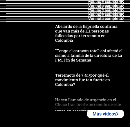
Ver nota completa
Ver nota completa
Ver nota completa
Ver nota completa
Ver nota completa
Ver nota completa
Ver nota completa
Ver nota completa
Abelardo de la Espriella confirma
que van más de 111 personas
fallecidas por terremoto en
Colombia
"Tengo el corazón roto": así afectó el
sismo a familia de la directora de La
FM, Fin de Semana
Terremoto de 7,4: ¿por qué el
movimiento fue tan fuerte en
Colombia?
Hacen llamado de urgencia en el
Chocó tras fuerte terremoto de este
lunes en Colombia
Más videos
Estas fueron las medidas que activó
la UNGRD tras el fuerte terremoto de