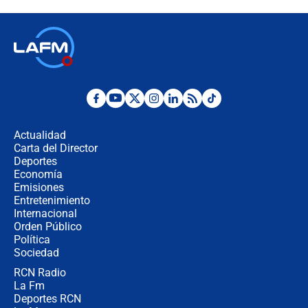
7,4 hoy en Colombia
Terremoto en Cali: colapsó edificio
de tres pisos y rescataron a una
niña entre los escombros
Fuerte temblor en Colombia hoy:
evacúan edificios y reportan daños
en Pereira, Armenia y Medellín
Actualidad
Carta del Director
Fuerte terremoto en Colombia se
Deportes
registró hoy 10 de agosto; sacudida
Economía
se sintió en varias ciudades
Emisiones
Entretenimiento
Internacional
🔴 EN VIVO | Noticiero La FM con
Orden Público
Juan Lozano - 10 de agosto de 2026
Política
Sociedad
RCN Radio
¿Por qué trasladaron desde Itagüí a
La Fm
jefes criminales ligados a la Paz
Total de Petro?: Las razones que
Deportes RCN