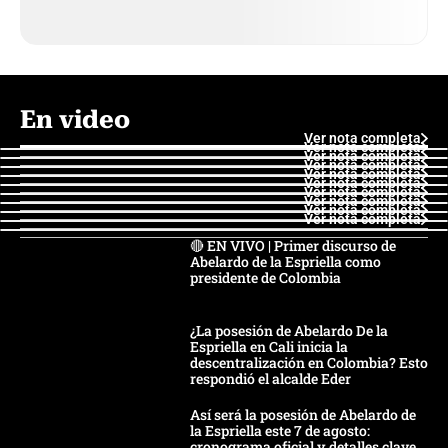
En video
Ver nota completa
Ver nota completa
Ver nota completa
Ver nota completa
Ver nota completa
Ver nota completa
Ver nota completa
Ver nota completa
Ver nota completa
Ver nota completa
🔴 EN VIVO | Primer discurso de
Abelardo de la Espriella como
presidente de Colombia
¿La posesión de Abelardo De la
Espriella en Cali inicia la
descentralización en Colombia? Esto
respondió el alcalde Eder
Así será la posesión de Abelardo de
la Espriella este 7 de agosto:
cronograma oficial y detalles clave