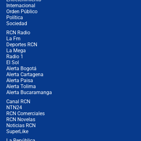
Internacional
🔴 EN VIVO | Noticiero La FM con
Orden Público
Juan Lozano - 6 de agosto de 2026
Política
Sociedad
RCN Radio
¿Por qué De la Espriella gobernará
La Fm
desde Barranquilla? Experto explica
la razón
Deportes RCN
La Mega
Radio 1
El Sol
Alerta Bogotá
Alerta Cartagena
Alerta Paisa
Alerta Tolima
Alerta Bucaramanga
Canal RCN
NTN24
RCN Comerciales
RCN Novelas
Noticias RCN
SuperLike
La República