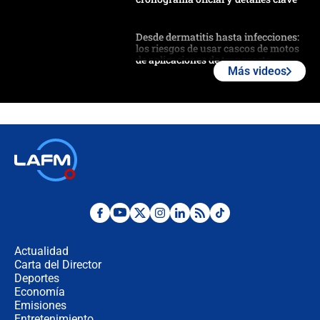
Desde dermatitis hasta infecciones:
los riesgos de usar cascos de motos
de aplicaciones de transporte
Más videos
¿Cómo comprar dólares desde el
celular? Requisitos, pasos y
recomendaciones
Las seis de las 6 con Juan Lozano |
jueves 6 de agosto de 2026
Posesión de Abelardo De La Espriella
en Cali: ¿qué pasará con los
congresistas del Pacto Histórico que
Actualidad
no asistirán?
Carta del Director
Álvaro Uribe asistirá a la posesión y
Deportes
crece el pulso por la elección del
Economía
contralor
Emisiones
Entretenimiento