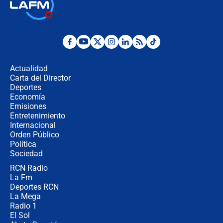
🔴 EN VIVO | Noticiero La FM con
Juan Lozano - 6 de agosto de 2026
¿Por qué De la Espriella gobernará
desde Barranquilla? Experto explica
la razón
Actualidad
Carta del Director
Estratega de Abelardo de la Espriella
Deportes
revela cómo venció a la “casta
Economía
política” en campaña: “Estaba
Emisiones
completamente seguro”
Entretenimiento
Internacional
Alias ‘Calarcá’ habría pagado $60
Orden Público
millones al mes a un supuesto
Política
coronel para filtrar información del
Ejército
Sociedad
RCN Radio
Las razones para escoger al nuevo
La Fm
director de la Policía
Deportes RCN
La Mega
Radio 1
El Sol