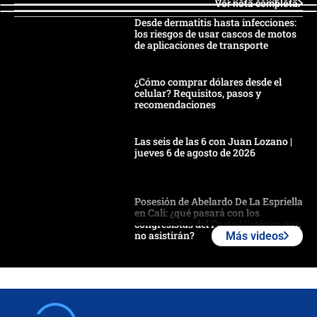
Ver nota completa
Desde dermatitis hasta infecciones:
los riesgos de usar cascos de motos
de aplicaciones de transporte
¿Cómo comprar dólares desde el
celular? Requisitos, pasos y
recomendaciones
Las seis de las 6 con Juan Lozano |
jueves 6 de agosto de 2026
Posesión de Abelardo De La Espriella
en Cali: ¿qué pasará con los
congresistas del Pacto Histórico que
no asistirán?
Más videos
Álvaro Uribe asistirá a la posesión y
crece el pulso por la elección del
contralor