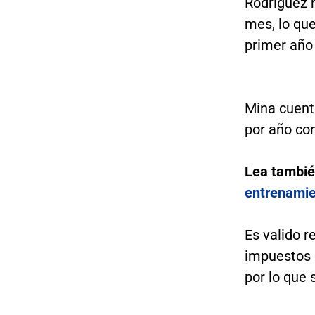
Rodríguez 
mes, lo que
primer año
Mina cuenta
por año con
Lea tambi
entrenamie
Es valido r
impuestos 
por lo que 