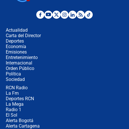
cronograma oficial y detalles clave
Desde dermatitis hasta infecciones:
los riesgos de usar cascos de motos
de aplicaciones de transporte
Actualidad
Carta del Director
¿Cómo comprar dólares desde el
Deportes
celular? Requisitos, pasos y
Economía
recomendaciones
Emisiones
Entretenimiento
Internacional
Las seis de las 6 con Juan Lozano |
Orden Público
jueves 6 de agosto de 2026
Política
Sociedad
RCN Radio
Posesión de Abelardo De La Espriella
La Fm
en Cali: ¿qué pasará con los
congresistas del Pacto Histórico que
Deportes RCN
no asistirán?
La Mega
Radio 1
El Sol
Alerta Bogotá
Alerta Cartagena