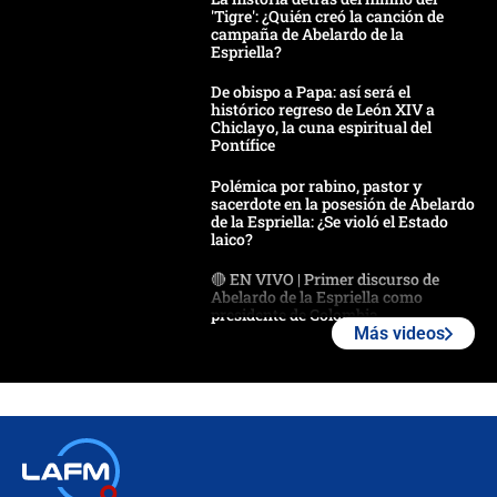
'Tigre': ¿Quién creó la canción de
campaña de Abelardo de la
Espriella?
De obispo a Papa: así será el
histórico regreso de León XIV a
Chiclayo, la cuna espiritual del
Pontífice
Polémica por rabino, pastor y
sacerdote en la posesión de Abelardo
de la Espriella: ¿Se violó el Estado
laico?
🔴 EN VIVO | Primer discurso de
Abelardo de la Espriella como
presidente de Colombia
Más videos
¿La posesión de Abelardo De la
Espriella en Cali inicia la
descentralización en Colombia? Esto
respondió el alcalde Eder
Así será la posesión de Abelardo de
la Espriella este 7 de agosto: