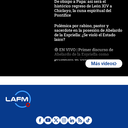
De obispo a Papa: así será el
histórico regreso de León XIV a
Chiclayo, la cuna espiritual del
Pontífice
Polémica por rabino, pastor y
sacerdote en la posesión de Abelardo
de la Espriella: ¿Se violó el Estado
laico?
🔴 EN VIVO | Primer discurso de
Abelardo de la Espriella como
presidente de Colombia
Más videos
¿La posesión de Abelardo De la
Espriella en Cali inicia la
descentralización en Colombia? Esto
respondió el alcalde Eder
Así será la posesión de Abelardo de
la Espriella este 7 de agosto:
cronograma oficial y detalles clave
Desde dermatitis hasta infecciones:
los riesgos de usar cascos de motos