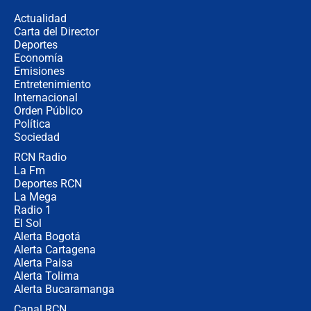
de aplicaciones de transporte
Actualidad
Carta del Director
¿Cómo comprar dólares desde el
Deportes
celular? Requisitos, pasos y
Economía
recomendaciones
Emisiones
Entretenimiento
Internacional
Las seis de las 6 con Juan Lozano |
Orden Público
jueves 6 de agosto de 2026
Política
Sociedad
RCN Radio
Posesión de Abelardo De La Espriella
La Fm
en Cali: ¿qué pasará con los
congresistas del Pacto Histórico que
Deportes RCN
no asistirán?
La Mega
Radio 1
El Sol
Alerta Bogotá
Alerta Cartagena
Alerta Paisa
Alerta Tolima
Alerta Bucaramanga
Canal RCN