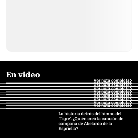
En video
Ver nota completa
Ver nota completa
Ver nota completa
Ver nota completa
Ver nota completa
Ver nota completa
Ver nota completa
Ver nota completa
Ver nota completa
Ver nota completa
La historia detrás del himno del
'Tigre': ¿Quién creó la canción de
campaña de Abelardo de la
Espriella?