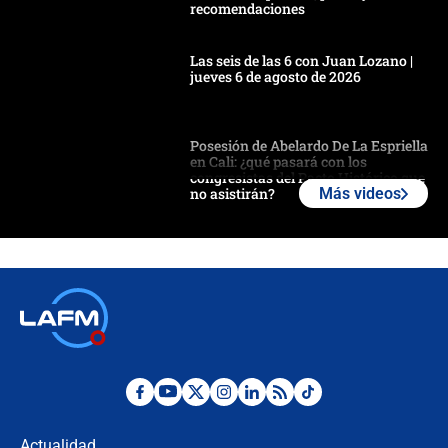
recomendaciones
Las seis de las 6 con Juan Lozano |
jueves 6 de agosto de 2026
Posesión de Abelardo De La Espriella
en Cali: ¿qué pasará con los
congresistas del Pacto Histórico que
no asistirán?
Más videos
Álvaro Uribe asistirá a la posesión y
crece el pulso por la elección del
contralor
🔴 EN VIVO | Noticiero La FM con
Juan Lozano - 6 de agosto de 2026
¿Por qué De la Espriella gobernará
desde Barranquilla? Experto explica
la razón
Actualidad