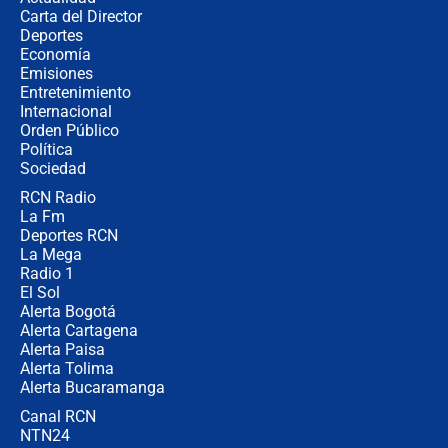
Carta del Director
Estratega de Abelardo de la Espriella
Deportes
revela cómo venció a la “casta
Economía
política” en campaña: “Estaba
Emisiones
completamente seguro”
Entretenimiento
Internacional
Alias ‘Calarcá’ habría pagado $60
Orden Público
millones al mes a un supuesto
Política
coronel para filtrar información del
Ejército
Sociedad
RCN Radio
Las razones para escoger al nuevo
La Fm
director de la Policía
Deportes RCN
La Mega
Radio 1
El Sol
Alerta Bogotá
Alerta Cartagena
Alerta Paisa
Alerta Tolima
Alerta Bucaramanga
Canal RCN
NTN24