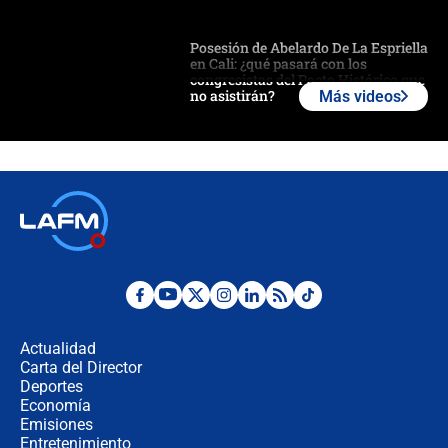
Posesión de Abelardo De La Espriella
en Cali: ¿qué pasará con los
congresistas del Pacto Histórico que
no asistirán?
Más videos
Álvaro Uribe asistirá a la posesión y
crece el pulso por la elección del
contralor
🔴 EN VIVO | Noticiero La FM con
Juan Lozano - 6 de agosto de 2026
¿Por qué De la Espriella gobernará
desde Barranquilla? Experto explica
la razón
Actualidad
Carta del Director
Estratega de Abelardo de la Espriella
Deportes
revela cómo venció a la “casta
Economía
política” en campaña: “Estaba
Emisiones
completamente seguro”
Entretenimiento