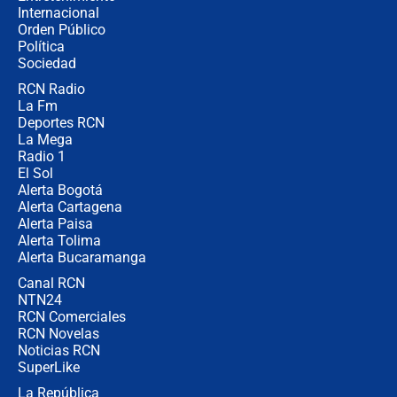
Internacional
Alias ‘Calarcá’ habría pagado $60
Orden Público
millones al mes a un supuesto
Política
coronel para filtrar información del
Ejército
Sociedad
RCN Radio
Las razones para escoger al nuevo
La Fm
director de la Policía
Deportes RCN
La Mega
Radio 1
El Sol
Alerta Bogotá
Alerta Cartagena
Alerta Paisa
Alerta Tolima
Alerta Bucaramanga
Canal RCN
NTN24
RCN Comerciales
RCN Novelas
Noticias RCN
SuperLike
La República