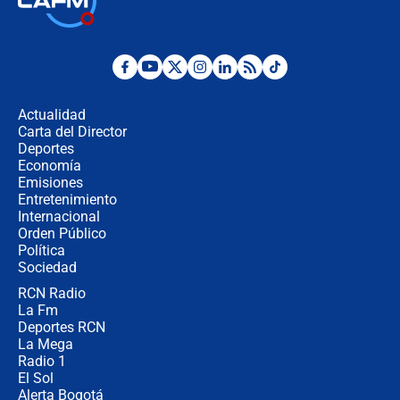
jueves 6 de agosto de 2026
Posesión de Abelardo De La Espriella
en Cali: ¿qué pasará con los
congresistas del Pacto Histórico que
Actualidad
no asistirán?
Carta del Director
Álvaro Uribe asistirá a la posesión y
Deportes
crece el pulso por la elección del
Economía
contralor
Emisiones
Entretenimiento
Internacional
🔴 EN VIVO | Noticiero La FM con
Orden Público
Juan Lozano - 6 de agosto de 2026
Política
Sociedad
RCN Radio
¿Por qué De la Espriella gobernará
La Fm
desde Barranquilla? Experto explica
la razón
Deportes RCN
La Mega
Radio 1
El Sol
Alerta Bogotá