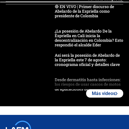
🔴 EN VIVO | Primer discurso de
Abelardo de la Espriella como
presidente de Colombia
¿La posesión de Abelardo De la
Espriella en Cali inicia la
descentralización en Colombia? Esto
respondió el alcalde Eder
Así será la posesión de Abelardo de
la Espriella este 7 de agosto:
cronograma oficial y detalles clave
Desde dermatitis hasta infecciones:
los riesgos de usar cascos de motos
de aplicaciones de transporte
Más videos
¿Cómo comprar dólares desde el
celular? Requisitos, pasos y
recomendaciones
Las seis de las 6 con Juan Lozano |