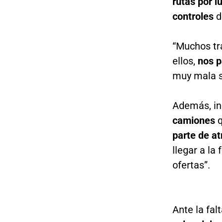
rutas por l
controles
d
“Muchos tr
ellos,
nos p
muy mala su
Además, in
camiones
parte de a
llegar a la
ofertas”.
Ante la fa