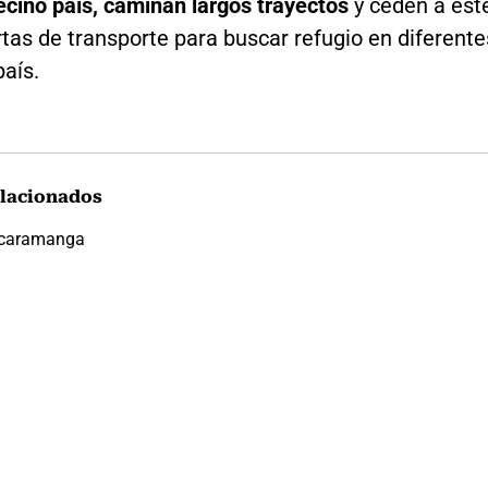
ecino país, caminan largos trayectos
y ceden a est
rtas de transporte para buscar refugio en diferente
país.
lacionados
caramanga