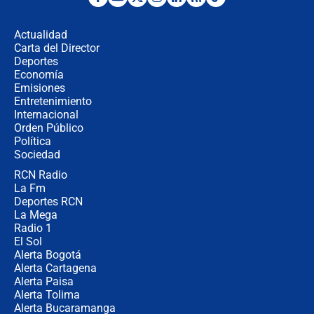
Fuerte temblor en Colombia hoy:
evacúan edificios y reportan daños
en Pereira, Armenia y Medellín
Actualidad
Carta del Director
Fuerte terremoto en Colombia se
Deportes
registró hoy 10 de agosto; sacudida
Economía
se sintió en varias ciudades
Emisiones
Entretenimiento
Internacional
🔴 EN VIVO | Noticiero La FM con
Orden Público
Juan Lozano - 10 de agosto de 2026
Política
Sociedad
RCN Radio
¿Por qué trasladaron desde Itagüí a
La Fm
jefes criminales ligados a la Paz
Total de Petro?: Las razones que
Deportes RCN
motivaron la decisión
La Mega
Radio 1
El Sol
Alerta Bogotá
Alerta Cartagena
Alerta Paisa
Alerta Tolima
Alerta Bucaramanga