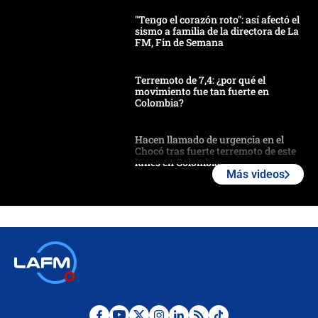
"Tengo el corazón roto": así afectó el
sismo a familia de la directora de La
FM, Fin de Semana
Terremoto de 7,4: ¿por qué el
movimiento fue tan fuerte en
Colombia?
Hacen llamado de urgencia en el
Chocó tras fuerte terremoto de este
lunes en Colombia
Más videos
Estas fueron las medidas que activó
la UNGRD tras el fuerte terremoto de
7,4 hoy en Colombia
Terremoto en Cali: colapsó edificio
de tres pisos y rescataron a una
niña entre los escombros