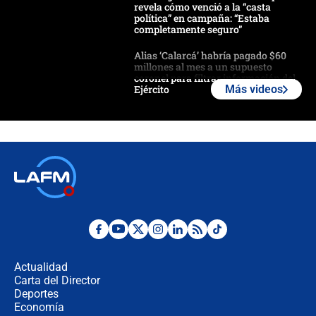
revela cómo venció a la “casta
política” en campaña: “Estaba
completamente seguro”
Alias ‘Calarcá’ habría pagado $60
millones al mes a un supuesto
coronel para filtrar información del
Ejército
Más videos
Las razones para escoger al nuevo
director de la Policía
"Prohibir es la salida fácil": ¿Qué
futuro les espera a las cabalgatas en
Colombia?
Ministro de Defensa no descarta el
uso de la UNDMO ante posibles
disturbios durante la posesión
Actualidad
Carta del Director
"No hubo fraude ni posibilidad de
Deportes
fraude": Auditoría respondió a
Economía
señalamientos de Petro sobre