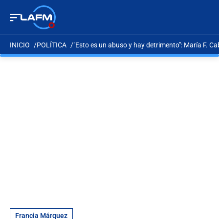
INICIO
POLÍTICA
"Esto es un abuso y hay detrimento": María F. C
Francia Márquez