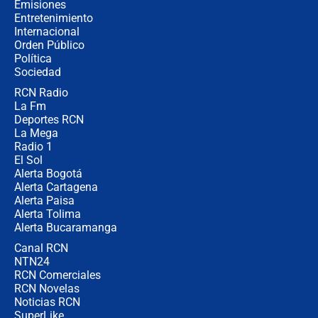
Emisiones
elección de Abelardo de La Espriella
Entretenimiento
Internacional
Tras su posesión, presidente De la
Orden Público
Espriella empieza gira por regiones
Política
donde perdió
Sociedad
RCN Radio
Las seis de las 6 con Juan Lozano |
La Fm
miércoles 5 de agosto de 2026
Deportes RCN
La Mega
Radio 1
El Sol
Alerta Bogotá
Alerta Cartagena
Alerta Paisa
Alerta Tolima
Alerta Bucaramanga
Canal RCN
NTN24
RCN Comerciales
RCN Novelas
Noticias RCN
SuperLike