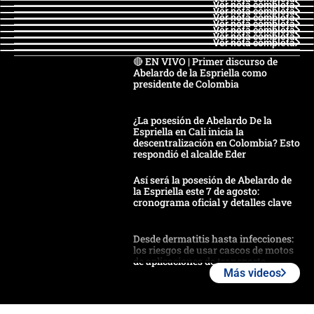
Ver nota completa
Ver nota completa
Ver nota completa
Ver nota completa
Ver nota completa
Ver nota completa
Ver nota completa
🔴 EN VIVO | Primer discurso de
Abelardo de la Espriella como
presidente de Colombia
¿La posesión de Abelardo De la
Espriella en Cali inicia la
descentralización en Colombia? Esto
respondió el alcalde Eder
Así será la posesión de Abelardo de
la Espriella este 7 de agosto:
cronograma oficial y detalles clave
Desde dermatitis hasta infecciones:
los riesgos de usar cascos de motos
de aplicaciones de transporte
Más videos
¿Cómo comprar dólares desde el
celular? Requisitos, pasos y