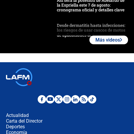
Así será la posesión de Abelardo de
la Espriella este 7 de agosto:
cronograma oficial y detalles clave
Desde dermatitis hasta infecciones:
los riesgos de usar cascos de motos
de aplicaciones de transporte
Más videos
¿Cómo comprar dólares desde el
celular? Requisitos, pasos y
recomendaciones
Las seis de las 6 con Juan Lozano |
jueves 6 de agosto de 2026
Posesión de Abelardo De La Espriella
en Cali: ¿qué pasará con los
congresistas del Pacto Histórico que
Actualidad
no asistirán?
Carta del Director
Álvaro Uribe asistirá a la posesión y
Deportes
crece el pulso por la elección del
Economía