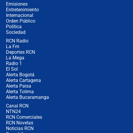
contralor
Emisiones
Entretenimiento
Internacional
🔴 EN VIVO | Noticiero La FM con
Orden Público
Juan Lozano - 6 de agosto de 2026
Política
Sociedad
RCN Radio
¿Por qué De la Espriella gobernará
La Fm
desde Barranquilla? Experto explica
la razón
Deportes RCN
La Mega
Radio 1
El Sol
Alerta Bogotá
Alerta Cartagena
Alerta Paisa
Alerta Tolima
Alerta Bucaramanga
Canal RCN
NTN24
RCN Comerciales
RCN Novelas
Noticias RCN