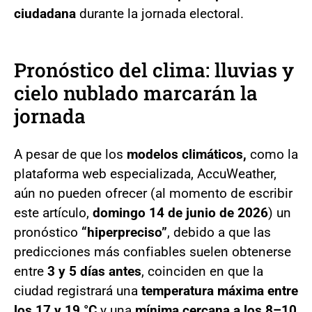
ciudadana
durante la jornada electoral.
Pronóstico del clima: lluvias y
cielo nublado marcarán la
jornada
A pesar de que los
modelos climáticos,
como la
plataforma web especializada, AccuWeather,
aún no pueden ofrecer (al momento de escribir
este artículo,
domingo 14 de junio de 2026
) un
pronóstico
“hiperpreciso”
, debido a que las
predicciones más confiables suelen obtenerse
entre
3 y 5 días antes
, coinciden en que la
ciudad registrará una
temperatura máxima entre
los 17 y 19 °C
y una
mínima cercana a los 8–10