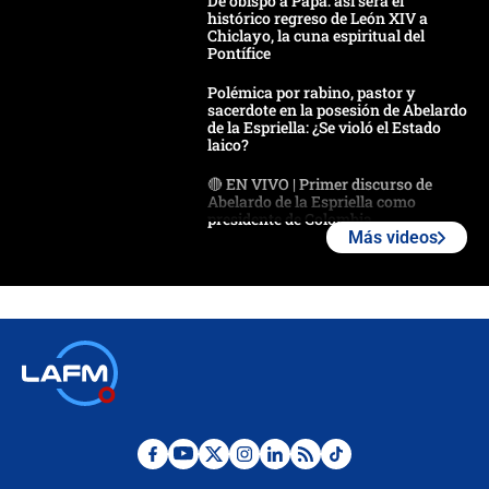
De obispo a Papa: así será el
histórico regreso de León XIV a
Chiclayo, la cuna espiritual del
Pontífice
Polémica por rabino, pastor y
sacerdote en la posesión de Abelardo
de la Espriella: ¿Se violó el Estado
laico?
🔴 EN VIVO | Primer discurso de
Abelardo de la Espriella como
presidente de Colombia
Más videos
¿La posesión de Abelardo De la
Espriella en Cali inicia la
descentralización en Colombia? Esto
respondió el alcalde Eder
Así será la posesión de Abelardo de
la Espriella este 7 de agosto:
cronograma oficial y detalles clave
Desde dermatitis hasta infecciones:
los riesgos de usar cascos de motos