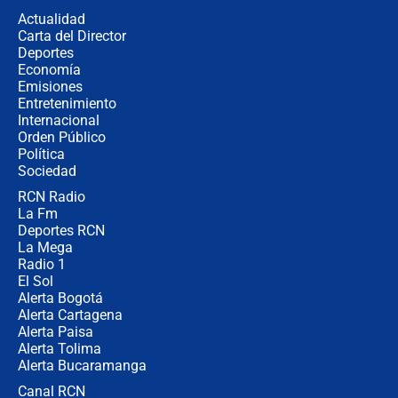
de aplicaciones de transporte
Actualidad
Carta del Director
¿Cómo comprar dólares desde el
Deportes
celular? Requisitos, pasos y
Economía
recomendaciones
Emisiones
Entretenimiento
Internacional
Las seis de las 6 con Juan Lozano |
Orden Público
jueves 6 de agosto de 2026
Política
Sociedad
RCN Radio
Posesión de Abelardo De La Espriella
La Fm
en Cali: ¿qué pasará con los
congresistas del Pacto Histórico que
Deportes RCN
no asistirán?
La Mega
Radio 1
El Sol
Alerta Bogotá
Alerta Cartagena
Alerta Paisa
Alerta Tolima
Alerta Bucaramanga
Canal RCN