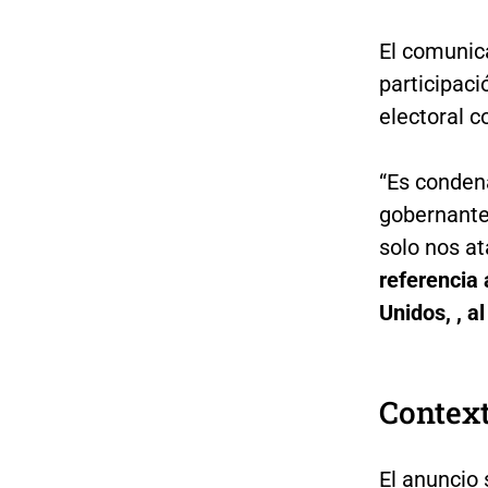
El comunic
participaci
electoral 
“Es conden
gobernantes
solo nos at
referencia 
Unidos, , a
Context
El anuncio 