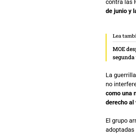
contra las
de junio y 
Lea tamb
MOE desp
segunda v
La guerrill
no interfer
como una m
derecho al 
El grupo a
adoptadas e