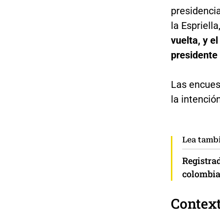
presidencia
la Espriell
vuelta, y e
presidente 
Las encuest
la intenció
Lea tamb
Registra
colombian
Context