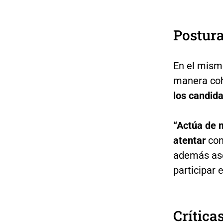
Postura
En el mism
manera co
los candida
“Actúa de 
atentar
con
además ase
participar 
Crítica