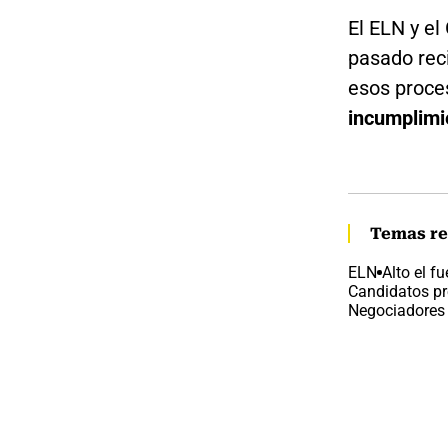
El ELN y e
pasado rec
esos proce
incumplimie
Temas re
ELN
Alto el f
Candidatos pr
Negociadores