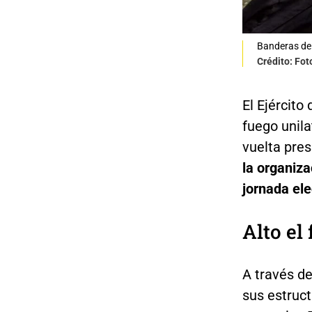
Banderas de
Crédito: Fot
El Ejército
fuego unila
vuelta pres
la organiza
jornada ele
Alto el
A través d
sus estruct