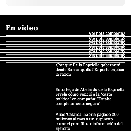
En video
Ver nota completa
Ver nota completa
Ver nota completa
Ver nota completa
Ver nota completa
Ver nota completa
Ver nota completa
Ver nota completa
Ver nota completa
Ver nota completa
¿Por qué De la Espriella gobernará
desde Barranquilla? Experto explica
la razón
Estratega de Abelardo de la Espriella
revela cómo venció a la “casta
política” en campaña: “Estaba
completamente seguro”
Alias ‘Calarcá’ habría pagado $60
millones al mes a un supuesto
coronel para filtrar información del
Ejército