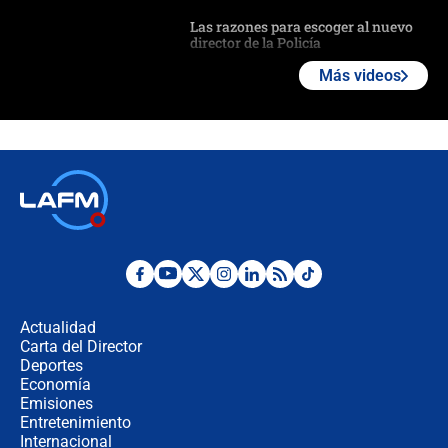
Las razones para escoger al nuevo
director de la Policía
Más videos
"Prohibir es la salida fácil": ¿Qué
futuro les espera a las cabalgatas en
Colombia?
Ministro de Defensa no descarta el
uso de la UNDMO ante posibles
disturbios durante la posesión
"No hubo fraude ni posibilidad de
fraude": Auditoría respondió a
señalamientos de Petro sobre
Actualidad
elección de Abelardo de La Espriella
Carta del Director
Tras su posesión, presidente De la
Deportes
Espriella empieza gira por regiones
Economía
donde perdió
Emisiones
Entretenimiento
Internacional