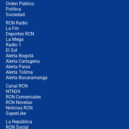
Las seis de las 6 con Juan Lozano |
Orden Público
miércoles 5 de agosto de 2026
Política
Sociedad
RCN Radio
🔴 EN VIVO | Noticiero La FM con
La Fm
Juan Lozano - 5 de agosto de 2026
Deportes RCN
La Mega
Radio 1
El Sol
Alerta Bogotá
Alerta Cartagena
Alerta Paisa
Alerta Tolima
Alerta Bucaramanga
Canal RCN
NTN24
RCN Comerciales
RCN Novelas
Noticias RCN
SuperLike
La República
RCN Social