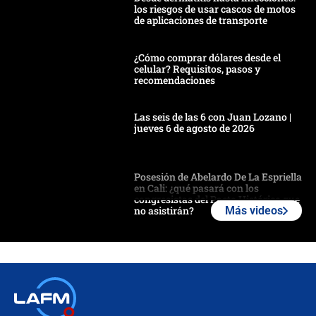
los riesgos de usar cascos de motos
de aplicaciones de transporte
¿Cómo comprar dólares desde el
celular? Requisitos, pasos y
recomendaciones
Las seis de las 6 con Juan Lozano |
jueves 6 de agosto de 2026
Posesión de Abelardo De La Espriella
en Cali: ¿qué pasará con los
congresistas del Pacto Histórico que
no asistirán?
Más videos
Álvaro Uribe asistirá a la posesión y
crece el pulso por la elección del
contralor
🔴 EN VIVO | Noticiero La FM con
Juan Lozano - 6 de agosto de 2026