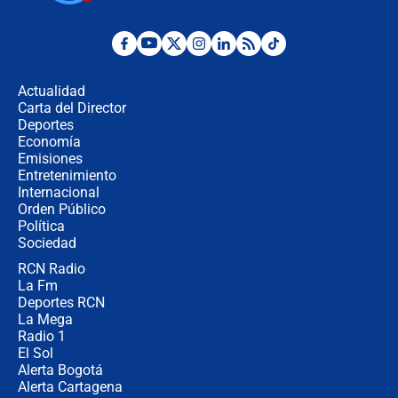
¿Por qué De la Espriella gobernará
desde Barranquilla? Experto explica
la razón
Actualidad
Carta del Director
Estratega de Abelardo de la Espriella
Deportes
revela cómo venció a la “casta
Economía
política” en campaña: “Estaba
Emisiones
completamente seguro”
Entretenimiento
Internacional
Alias ‘Calarcá’ habría pagado $60
Orden Público
millones al mes a un supuesto
Política
coronel para filtrar información del
Ejército
Sociedad
RCN Radio
Las razones para escoger al nuevo
La Fm
director de la Policía
Deportes RCN
La Mega
Radio 1
El Sol
Alerta Bogotá
Alerta Cartagena