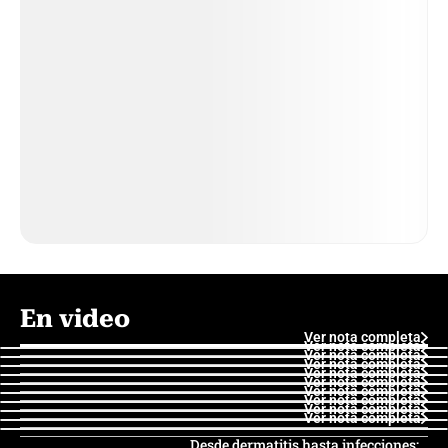
En video
Ver nota completa
Ver nota completa
Ver nota completa
Ver nota completa
Ver nota completa
Ver nota completa
Ver nota completa
Ver nota completa
Ver nota completa
Ver nota completa
Desde dermatitis hasta infecciones: