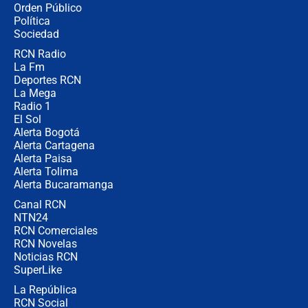
Orden Público
Juan Lozano - 6 de agosto de 2026
Política
Sociedad
RCN Radio
¿Por qué De la Espriella gobernará
La Fm
desde Barranquilla? Experto explica
la razón
Deportes RCN
La Mega
Radio 1
El Sol
Alerta Bogotá
Alerta Cartagena
Alerta Paisa
Alerta Tolima
Alerta Bucaramanga
Canal RCN
NTN24
RCN Comerciales
RCN Novelas
Noticias RCN
SuperLike
La República
RCN Social