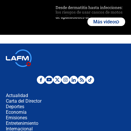
Desde dermatitis hasta infecciones:
los riesgos de usar cascos de motos
de aplicaciones de transporte
Más videos
¿Cómo comprar dólares desde el
celular? Requisitos, pasos y
recomendaciones
Las seis de las 6 con Juan Lozano |
jueves 6 de agosto de 2026
Posesión de Abelardo De La Espriella
en Cali: ¿qué pasará con los
congresistas del Pacto Histórico que
Actualidad
no asistirán?
Carta del Director
Álvaro Uribe asistirá a la posesión y
Deportes
crece el pulso por la elección del
Economía
contralor
Emisiones
Entretenimiento
Internacional
🔴 EN VIVO | Noticiero La FM con