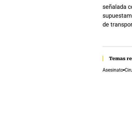
señalada co
supuesta
de transpor
Temas re
Asesinato
Cir