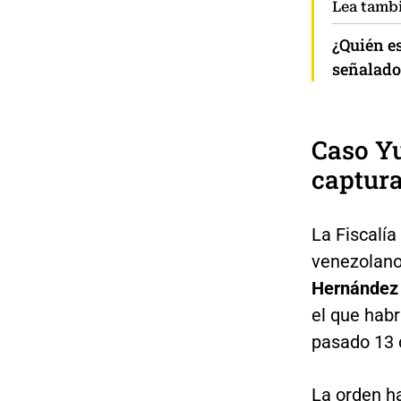
Lea tamb
¿Quién e
señalado 
Caso Yu
captura
La Fiscalía
venezolan
Hernández
el que habr
pasado 13 
La orden h