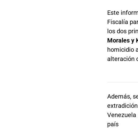
Este infor
Fiscalía pa
los dos pr
Morales y 
homicidio 
alteración 
Además, se
extradición
Venezuela 
país