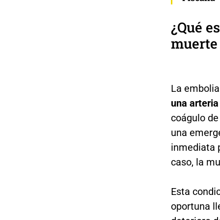
¿Qué es
muerte 
La embolia
una arteria
coágulo de 
una emerge
inmediata 
caso, la mu
Esta condic
oportuna ll