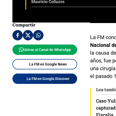
Mauricio Collazos
Compartir
La FM cono
Nacional d
Unirse al Canal de WhatsApp
la causa d
años, fue 
La FM en Google News
una cirugía
el pasado 
La FM en Google Discover
Lea tamb
Caso Yuli
capturado
Fiscalía