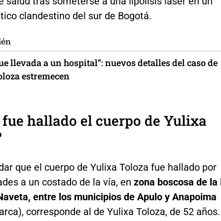
e salud tras someterse a una lipólisis láser en un
tico clandestino del sur de Bogotá.
ién
e llevada a un hospital”: nuevos detalles del caso de
oloza estremecen
fue hallado el cuerpo de Yulixa
?
ar que el cuerpo de Yulixa Toloza fue hallado por
ades a un costado de la vía, en
zona boscosa de la 
Naveta, entre los municipios de Apulo y Anapoima
rca), corresponde al de Yulixa Toloza, de 52 años.