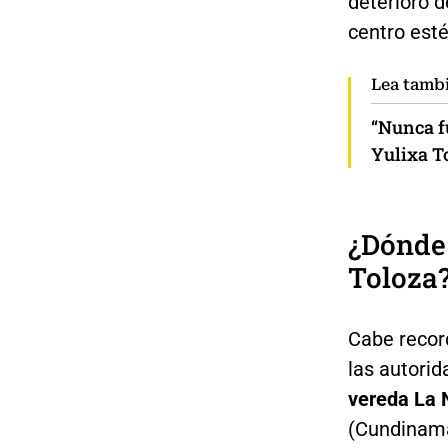
deterioro d
centro esté
Lea tamb
“Nunca fu
Yulixa T
¿Dónde 
Toloza
Cabe record
las autorid
vereda La 
(Cundinama