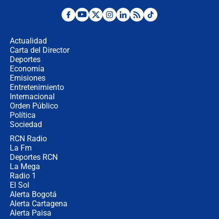
¿Por qué De la Espriella gobernará
desde Barranquilla? Experto explica
la razón
Actualidad
Carta del Director
Estratega de Abelardo de la Espriella
Deportes
revela cómo venció a la “casta
Economía
política” en campaña: “Estaba
Emisiones
completamente seguro”
Entretenimiento
Internacional
Alias ‘Calarcá’ habría pagado $60
Orden Público
millones al mes a un supuesto
Política
coronel para filtrar información del
Ejército
Sociedad
RCN Radio
Las razones para escoger al nuevo
La Fm
director de la Policía
Deportes RCN
La Mega
Radio 1
El Sol
Alerta Bogotá
Alerta Cartagena
Alerta Paisa