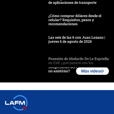
de aplicaciones de transporte
¿Cómo comprar dólares desde el
celular? Requisitos, pasos y
recomendaciones
Las seis de las 6 con Juan Lozano |
jueves 6 de agosto de 2026
Posesión de Abelardo De La Espriella
en Cali: ¿qué pasará con los
congresistas del Pacto Histórico que
no asistirán?
Más videos
Álvaro Uribe asistirá a la posesión y
crece el pulso por la elección del
contralor
🔴 EN VIVO | Noticiero La FM con
Juan Lozano - 6 de agosto de 2026