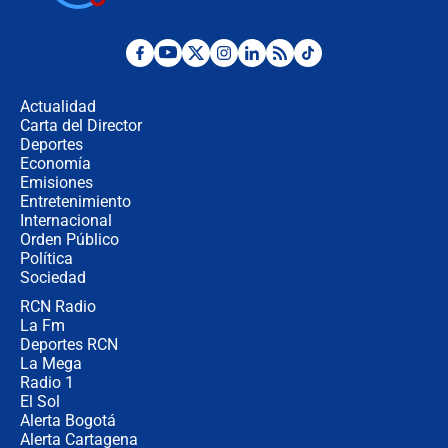
Posesión de Abelardo De La Espriella
en Cali: ¿qué pasará con los
congresistas del Pacto Histórico que
Actualidad
no asistirán?
Carta del Director
Álvaro Uribe asistirá a la posesión y
Deportes
crece el pulso por la elección del
Economía
contralor
Emisiones
Entretenimiento
Internacional
🔴 EN VIVO | Noticiero La FM con
Orden Público
Juan Lozano - 6 de agosto de 2026
Política
Sociedad
RCN Radio
¿Por qué De la Espriella gobernará
La Fm
desde Barranquilla? Experto explica
la razón
Deportes RCN
La Mega
Radio 1
El Sol
Alerta Bogotá
Alerta Cartagena