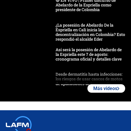
🔴 EN VIVO | Primer discurso de
Abelardo de la Espriella como
presidente de Colombia
¿La posesión de Abelardo De la
Espriella en Cali inicia la
descentralización en Colombia? Esto
respondió el alcalde Eder
Así será la posesión de Abelardo de
la Espriella este 7 de agosto:
cronograma oficial y detalles clave
Desde dermatitis hasta infecciones:
los riesgos de usar cascos de motos
de aplicaciones de transporte
Más videos
¿Cómo comprar dólares desde el
celular? Requisitos, pasos y
recomendaciones
Las seis de las 6 con Juan Lozano |
jueves 6 de agosto de 2026