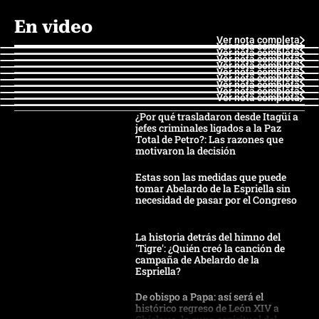
En video
Ver nota completa
Ver nota completa
Ver nota completa
Ver nota completa
Ver nota completa
Ver nota completa
Ver nota completa
Ver nota completa
Ver nota completa
Ver nota completa
¿Por qué trasladaron desde Itagüí a
jefes criminales ligados a la Paz
Total de Petro?: Las razones que
motivaron la decisión
Estas son las medidas que puede
tomar Abelardo de la Espriella sin
necesidad de pasar por el Congreso
La historia detrás del himno del
'Tigre': ¿Quién creó la canción de
campaña de Abelardo de la
Espriella?
De obispo a Papa: así será el
histórico regreso de León XIV a