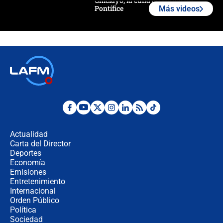
Chiclayo, la cuna espiritual del
Pontífice
Más videos
Polémica por rabino, pastor y
sacerdote en la posesión de Abelardo
de la Espriella: ¿Se violó el Estado
laico?
🔴 EN VIVO | Primer discurso de
Abelardo de la Espriella como
presidente de Colombia
¿La posesión de Abelardo De la
Espriella en Cali inicia la
descentralización en Colombia? Esto
Actualidad
respondió el alcalde Eder
Carta del Director
Así será la posesión de Abelardo de
Deportes
la Espriella este 7 de agosto:
Economía
cronograma oficial y detalles clave
Emisiones
Entretenimiento
Internacional
Desde dermatitis hasta infecciones:
Orden Público
los riesgos de usar cascos de motos
Política
de aplicaciones de transporte
Sociedad