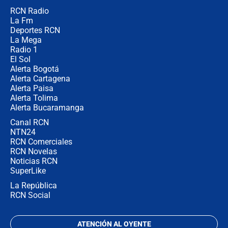
RCN Radio
¿Cómo comprar dólares desde el
La Fm
celular? Requisitos, pasos y
recomendaciones
Deportes RCN
La Mega
Radio 1
El Sol
Alerta Bogotá
Alerta Cartagena
Alerta Paisa
Alerta Tolima
Alerta Bucaramanga
Canal RCN
NTN24
RCN Comerciales
RCN Novelas
Noticias RCN
SuperLike
La República
RCN Social
ATENCIÓN AL OYENTE