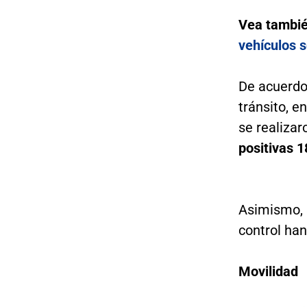
Vea tambi
vehículos 
De acuerdo 
tránsito, e
se realiza
positivas 1
Asimismo, 
control han
Movilidad