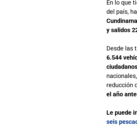
En lo que t
del país, h
Cundinamar
y salidos 2
Desde las t
6.544 vehí
ciudadano
nacionales,
reducción d
el año anter
Le puede i
seis pesca