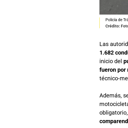
Policía de Tr
Crédito: Fot
Las autori
1.682 condu
inicio del
p
fueron por 
técnico-me
Además, se
motocicleta
obligatorio
comparendo