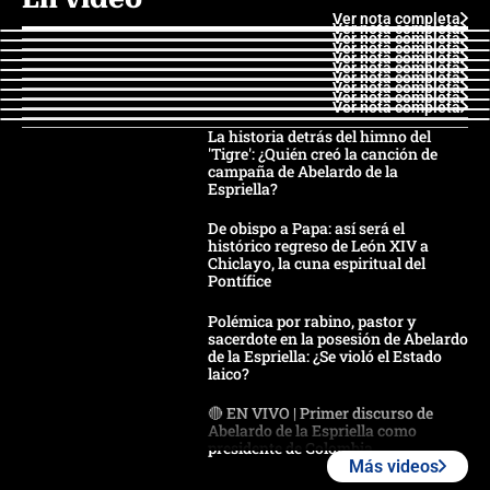
Ver nota completa
Ver nota completa
Ver nota completa
Ver nota completa
Ver nota completa
Ver nota completa
Ver nota completa
Ver nota completa
Ver nota completa
Ver nota completa
La historia detrás del himno del
'Tigre': ¿Quién creó la canción de
campaña de Abelardo de la
Espriella?
De obispo a Papa: así será el
histórico regreso de León XIV a
Chiclayo, la cuna espiritual del
Pontífice
Polémica por rabino, pastor y
sacerdote en la posesión de Abelardo
de la Espriella: ¿Se violó el Estado
laico?
🔴 EN VIVO | Primer discurso de
Abelardo de la Espriella como
presidente de Colombia
Más videos