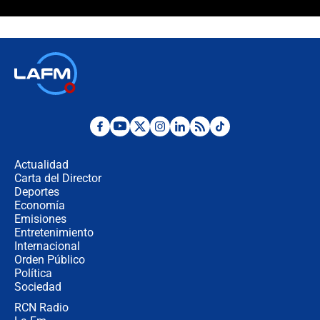
¿La posesión de Abelardo De la
Espriella en Cali inicia la
descentralización en Colombia? Esto
respondió el alcalde Eder
Así será la posesión de Abelardo de
la Espriella este 7 de agosto:
cronograma oficial y detalles clave
Desde dermatitis hasta infecciones:
los riesgos de usar cascos de motos
de aplicaciones de transporte
Actualidad
Carta del Director
¿Cómo comprar dólares desde el
Deportes
celular? Requisitos, pasos y
Economía
recomendaciones
Emisiones
Entretenimiento
Internacional
Las seis de las 6 con Juan Lozano |
Orden Público
jueves 6 de agosto de 2026
Política
Sociedad
RCN Radio
Posesión de Abelardo De La Espriella