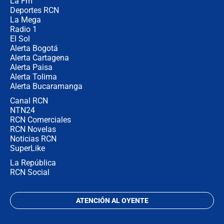
La Fm
en Cali: ¿qué pasará con los
congresistas del Pacto Histórico que
Deportes RCN
no asistirán?
La Mega
Radio 1
El Sol
Alerta Bogotá
Alerta Cartagena
Alerta Paisa
Alerta Tolima
Alerta Bucaramanga
Canal RCN
NTN24
RCN Comerciales
RCN Novelas
Noticias RCN
SuperLike
La República
RCN Social
ATENCIÓN AL OYENTE