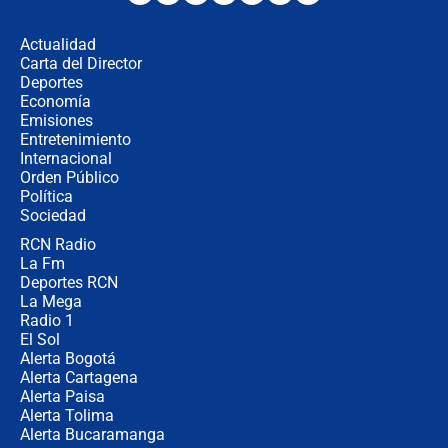
en Cali: ¿qué pasará con los
congresistas del Pacto Histórico que
Actualidad
no asistirán?
Carta del Director
Álvaro Uribe asistirá a la posesión y
Deportes
crece el pulso por la elección del
Economía
contralor
Emisiones
Entretenimiento
Internacional
🔴 EN VIVO | Noticiero La FM con
Orden Público
Juan Lozano - 6 de agosto de 2026
Política
Sociedad
RCN Radio
¿Por qué De la Espriella gobernará
La Fm
desde Barranquilla? Experto explica
la razón
Deportes RCN
La Mega
Radio 1
El Sol
Alerta Bogotá
Alerta Cartagena
Alerta Paisa
Alerta Tolima
Alerta Bucaramanga