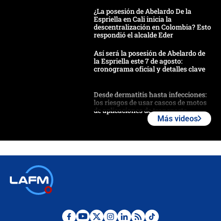
¿La posesión de Abelardo De la
Espriella en Cali inicia la
descentralización en Colombia? Esto
respondió el alcalde Eder
Así será la posesión de Abelardo de
la Espriella este 7 de agosto:
cronograma oficial y detalles clave
Desde dermatitis hasta infecciones:
los riesgos de usar cascos de motos
de aplicaciones de transporte
Más videos
¿Cómo comprar dólares desde el
celular? Requisitos, pasos y
recomendaciones
Las seis de las 6 con Juan Lozano |
jueves 6 de agosto de 2026
Posesión de Abelardo De La Espriella