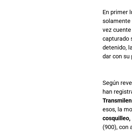
En primer l
solamente p
vez cuente 
capturado s
detenido, 
dar con su
Según reve
han regist
Transmilen
esos, la mo
cosquilleo,
(900), con 