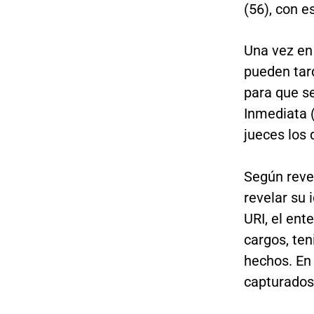
(56), con e
Una vez en 
pueden tar
para que s
Inmediata (
jueces los 
Según reve
revelar su 
URI, el ent
cargos, ten
hechos. En 
capturados