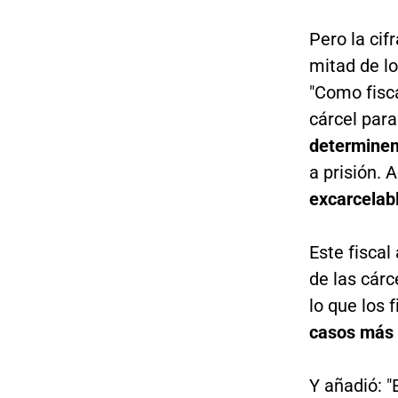
Pero la cif
mitad de l
"Como fisc
cárcel par
determinen
a prisión.
excarcelabl
Este fiscal
de las cárce
lo que los 
casos más 
Y añadió: "