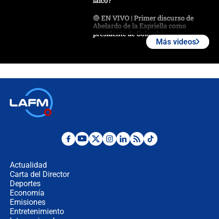
laico?
🔴 EN VIVO | Primer discurso de
Abelardo de la Espriella como
presidente de Colombia
Más videos
¿La posesión de Abelardo De la
Espriella en Cali inicia la
descentralización en Colombia? Esto
respondió el alcalde Eder
Así será la posesión de Abelardo de
la Espriella este 7 de agosto:
cronograma oficial y detalles clave
Desde dermatitis hasta infecciones:
los riesgos de usar cascos de motos
de aplicaciones de transporte
Actualidad
Carta del Director
¿Cómo comprar dólares desde el
Deportes
celular? Requisitos, pasos y
Economía
recomendaciones
Emisiones
Entretenimiento