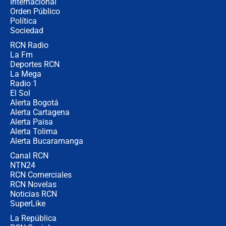
Internacional
Las seis de las 6 con Juan Lozano |
Orden Público
jueves 6 de agosto de 2026
Política
Sociedad
RCN Radio
Posesión de Abelardo De La Espriella
La Fm
en Cali: ¿qué pasará con los
congresistas del Pacto Histórico que
Deportes RCN
no asistirán?
La Mega
Radio 1
El Sol
Alerta Bogotá
Alerta Cartagena
Alerta Paisa
Alerta Tolima
Alerta Bucaramanga
Canal RCN
NTN24
RCN Comerciales
RCN Novelas
Noticias RCN
SuperLike
La República