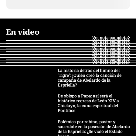
En video
Ver nota completa
Ver nota completa
Ver nota completa
Ver nota completa
Ver nota completa
Ver nota completa
Ver nota completa
Ver nota completa
Ver nota completa
Ver nota completa
La historia detrás del himno del
'Tigre': ¿Quién creó la canción de
campaña de Abelardo de la
Espriella?
De obispo a Papa: así será el
histórico regreso de León XIV a
Chiclayo, la cuna espiritual del
Pontífice
Polémica por rabino, pastor y
sacerdote en la posesión de Abelardo
de la Espriella: ¿Se violó el Estado