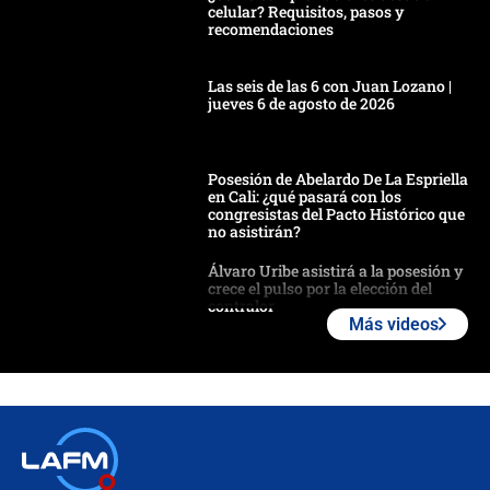
celular? Requisitos, pasos y
recomendaciones
Las seis de las 6 con Juan Lozano |
jueves 6 de agosto de 2026
Posesión de Abelardo De La Espriella
en Cali: ¿qué pasará con los
congresistas del Pacto Histórico que
no asistirán?
Álvaro Uribe asistirá a la posesión y
crece el pulso por la elección del
contralor
Más videos
🔴 EN VIVO | Noticiero La FM con
Juan Lozano - 6 de agosto de 2026
¿Por qué De la Espriella gobernará
desde Barranquilla? Experto explica