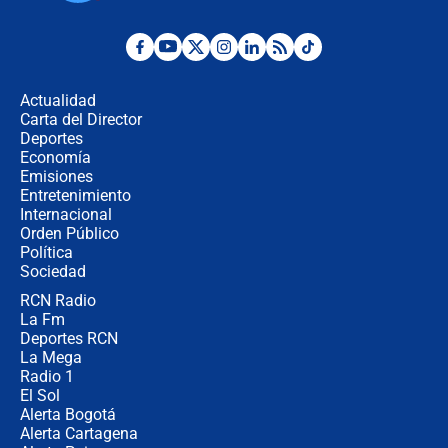
la razón
Estratega de Abelardo de la Espriella
revela cómo venció a la “casta
política” en campaña: “Estaba
Actualidad
completamente seguro”
Carta del Director
Alias ‘Calarcá’ habría pagado $60
Deportes
millones al mes a un supuesto
Economía
coronel para filtrar información del
Emisiones
Ejército
Entretenimiento
Internacional
Las razones para escoger al nuevo
Orden Público
director de la Policía
Política
Sociedad
RCN Radio
"Prohibir es la salida fácil": ¿Qué
La Fm
futuro les espera a las cabalgatas en
Colombia?
Deportes RCN
La Mega
Radio 1
El Sol
Alerta Bogotá
Alerta Cartagena