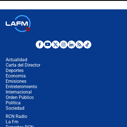
uso de la UNDMO ante posibles
disturbios durante la posesión
"No hubo fraude ni posibilidad de
fraude": Auditoría respondió a
señalamientos de Petro sobre
elección de Abelardo de La Espriella
Tras su posesión, presidente De la
Espriella empieza gira por regiones
donde perdió
Actualidad
Carta del Director
Las seis de las 6 con Juan Lozano |
Deportes
miércoles 5 de agosto de 2026
Economía
Emisiones
Entretenimiento
Internacional
🔴 EN VIVO | Noticiero La FM con
Orden Público
Juan Lozano - 5 de agosto de 2026
Política
Sociedad
RCN Radio
La petición de los empresarios al
La Fm
gobierno de De la Espriella antes del