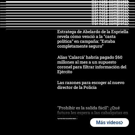
Ver nota completa
Ver nota completa
Ver nota completa
Ver nota completa
Ver nota completa
Ver nota completa
Ver nota completa
Ver nota completa
Ver nota completa
Estratega de Abelardo de la Espriella
revela cómo venció a la “casta
política” en campaña: “Estaba
completamente seguro”
Alias ‘Calarcá’ habría pagado $60
millones al mes a un supuesto
coronel para filtrar información del
Ejército
Las razones para escoger al nuevo
director de la Policía
"Prohibir es la salida fácil": ¿Qué
futuro les espera a las cabalgatas en
Colombia?
Más videos
Ministro de Defensa no descarta el