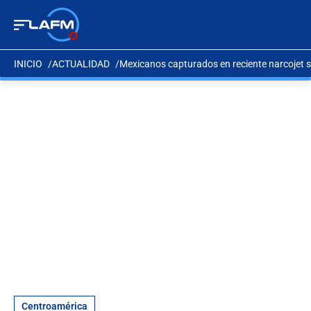
INICIO
ACTUALIDAD
Mexicanos capturados en reciente narcojet se
Centroamérica