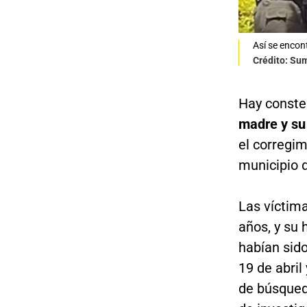
Así se encont
Crédito: Su
Hay conster
madre y su 
el corregim
municipio d
Las víctim
años, y su 
habían sid
19 de abril
de búsqued