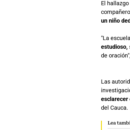
El hallazg
compañeros
un niño ded
"La escuel
estudioso,
de oración"
Las autorid
investigac
esclarecer
del Cauca.
Lea tamb