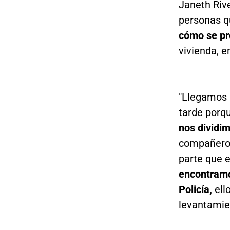
Janeth Rive
personas 
cómo se pr
vivienda, e
"Llegamos a
tarde porq
nos dividi
compañero 
parte que 
encontramo
Policía,
ello
levantamien