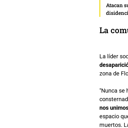
Atacan su
disidenc
La comu
La líder so
desaparici
zona de Flo
"Nunca se h
consternad
nos unimos
espacio que
muertos. L