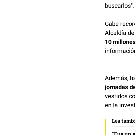
buscarlos",
Cabe recor
Alcaldía de
10 millone
informació
Además, ha
jornadas d
vestidos co
en la inves
Lea tamb
"Fue un 