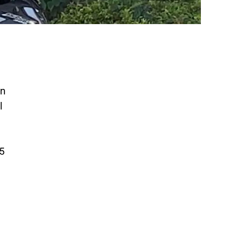
en
l
5