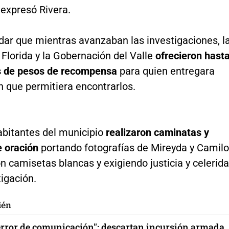
 expresó Rivera.
dar que mientras avanzaban las investigaciones, l
 Florida y la Gobernación del Valle
ofrecieron hast
s de pesos de recompensa
para quien entregara
n que permitiera encontrarlos.
bitantes del municipio
realizaron caminatas y
e oración
portando fotografías de Mireyda y Camilo
n camisetas blancas y exigiendo justicia y celerid
tigación.
ién
error de comunicación": descartan incursión armada