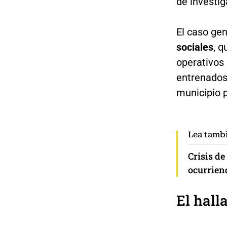
de investig
El caso ge
sociales
, q
operativos 
entrenados 
municipio p
Lea tamb
Crisis de
ocurrien
El hall