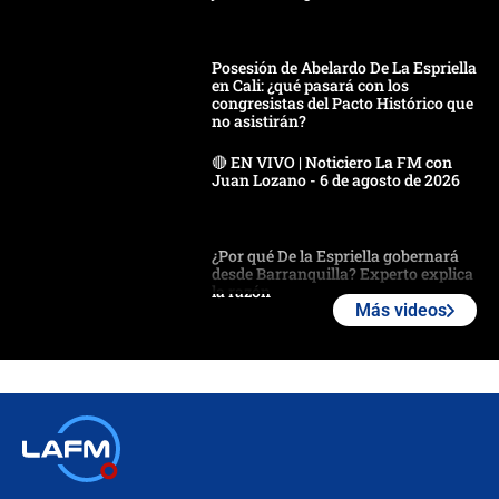
Posesión de Abelardo De La Espriella
en Cali: ¿qué pasará con los
congresistas del Pacto Histórico que
no asistirán?
🔴 EN VIVO | Noticiero La FM con
Juan Lozano - 6 de agosto de 2026
¿Por qué De la Espriella gobernará
desde Barranquilla? Experto explica
la razón
Más videos
Estratega de Abelardo de la Espriella
revela cómo venció a la “casta
política” en campaña: “Estaba
completamente seguro”
Alias ‘Calarcá’ habría pagado $60
millones al mes a un supuesto
coronel para filtrar información del
Ejército