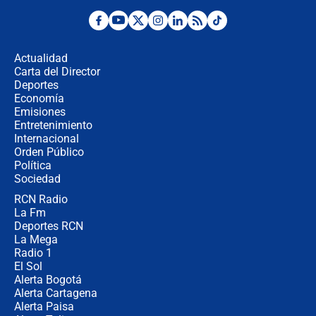
Las razones para escoger al nuevo
director de la Policía
Actualidad
Carta del Director
"Prohibir es la salida fácil": ¿Qué
Deportes
futuro les espera a las cabalgatas en
Economía
Colombia?
Emisiones
Entretenimiento
Internacional
Ministro de Defensa no descarta el
Orden Público
uso de la UNDMO ante posibles
Política
disturbios durante la posesión
Sociedad
RCN Radio
"No hubo fraude ni posibilidad de
La Fm
fraude": Auditoría respondió a
señalamientos de Petro sobre
Deportes RCN
elección de Abelardo de La Espriella
La Mega
Radio 1
El Sol
Alerta Bogotá
Alerta Cartagena
Alerta Paisa