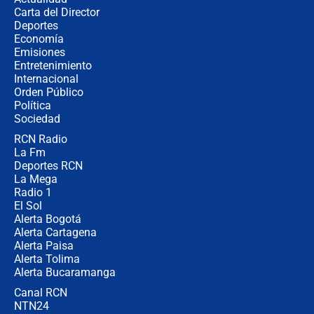
Carta del Director
Estratega de Abelardo de la Espriella
Deportes
revela cómo venció a la “casta
Economía
política” en campaña: “Estaba
Emisiones
completamente seguro”
Entretenimiento
Internacional
Alias ‘Calarcá’ habría pagado $60
Orden Público
millones al mes a un supuesto
Política
coronel para filtrar información del
Ejército
Sociedad
RCN Radio
Las razones para escoger al nuevo
La Fm
director de la Policía
Deportes RCN
La Mega
Radio 1
El Sol
Alerta Bogotá
Alerta Cartagena
Alerta Paisa
Alerta Tolima
Alerta Bucaramanga
Canal RCN
NTN24