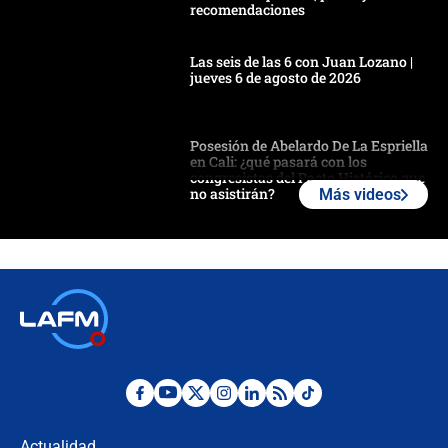
recomendaciones
Las seis de las 6 con Juan Lozano |
jueves 6 de agosto de 2026
Posesión de Abelardo De La Espriella
en Cali: ¿qué pasará con los
congresistas del Pacto Histórico que
no asistirán?
Más videos
Álvaro Uribe asistirá a la posesión y
crece el pulso por la elección del
contralor
🔴 EN VIVO | Noticiero La FM con
Juan Lozano - 6 de agosto de 2026
¿Por qué De la Espriella gobernará
desde Barranquilla? Experto explica
la razón
Actualidad