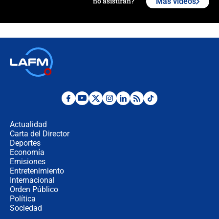
no asistirán?
Más videos
Álvaro Uribe asistirá a la posesión y
crece el pulso por la elección del
contralor
🔴 EN VIVO | Noticiero La FM con
Juan Lozano - 6 de agosto de 2026
¿Por qué De la Espriella gobernará
desde Barranquilla? Experto explica
la razón
Actualidad
Carta del Director
Estratega de Abelardo de la Espriella
Deportes
revela cómo venció a la “casta
Economía
política” en campaña: “Estaba
Emisiones
completamente seguro”
Entretenimiento
Internacional
Alias ‘Calarcá’ habría pagado $60
Orden Público
millones al mes a un supuesto
Política
coronel para filtrar información del
Ejército
Sociedad