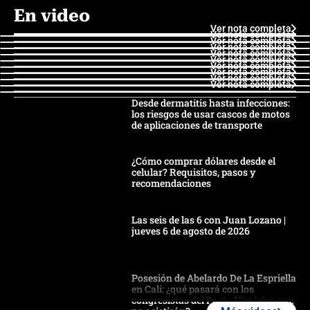
En video
Ver nota completa
Ver nota completa
Ver nota completa
Ver nota completa
Ver nota completa
Ver nota completa
Ver nota completa
Ver nota completa
Ver nota completa
Ver nota completa
Desde dermatitis hasta infecciones:
los riesgos de usar cascos de motos
de aplicaciones de transporte
¿Cómo comprar dólares desde el
celular? Requisitos, pasos y
recomendaciones
Las seis de las 6 con Juan Lozano |
jueves 6 de agosto de 2026
Posesión de Abelardo De La Espriella
en Cali: ¿qué pasará con los
congresistas del Pacto Histórico que