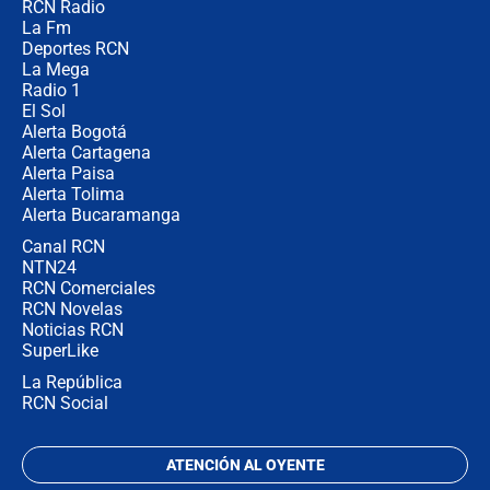
RCN Radio
Las razones para escoger al nuevo
La Fm
director de la Policía
Deportes RCN
La Mega
Radio 1
El Sol
Alerta Bogotá
Alerta Cartagena
Alerta Paisa
Alerta Tolima
Alerta Bucaramanga
Canal RCN
NTN24
RCN Comerciales
RCN Novelas
Noticias RCN
SuperLike
La República
RCN Social
ATENCIÓN AL OYENTE