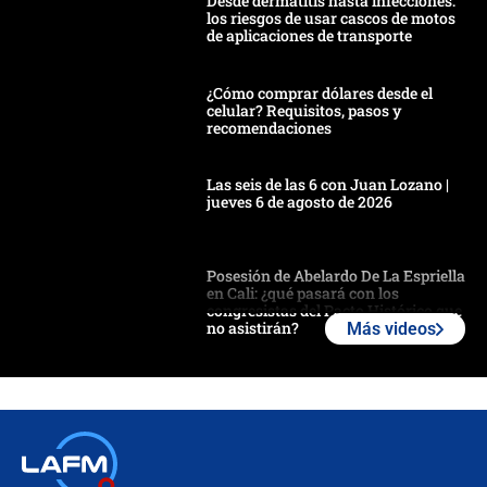
Desde dermatitis hasta infecciones:
los riesgos de usar cascos de motos
de aplicaciones de transporte
¿Cómo comprar dólares desde el
celular? Requisitos, pasos y
recomendaciones
Las seis de las 6 con Juan Lozano |
jueves 6 de agosto de 2026
Posesión de Abelardo De La Espriella
en Cali: ¿qué pasará con los
congresistas del Pacto Histórico que
no asistirán?
Más videos
Álvaro Uribe asistirá a la posesión y
crece el pulso por la elección del
contralor
🔴 EN VIVO | Noticiero La FM con
Juan Lozano - 6 de agosto de 2026