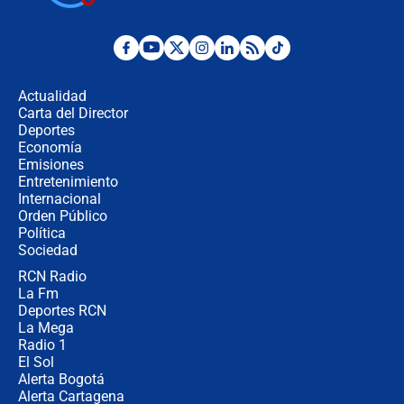
¿Por qué De la Espriella gobernará
desde Barranquilla? Experto explica
la razón
Actualidad
Carta del Director
Estratega de Abelardo de la Espriella
Deportes
revela cómo venció a la “casta
Economía
política” en campaña: “Estaba
Emisiones
completamente seguro”
Entretenimiento
Internacional
Alias ‘Calarcá’ habría pagado $60
Orden Público
millones al mes a un supuesto
Política
coronel para filtrar información del
Ejército
Sociedad
RCN Radio
Las razones para escoger al nuevo
La Fm
director de la Policía
Deportes RCN
La Mega
Radio 1
El Sol
Alerta Bogotá
Alerta Cartagena