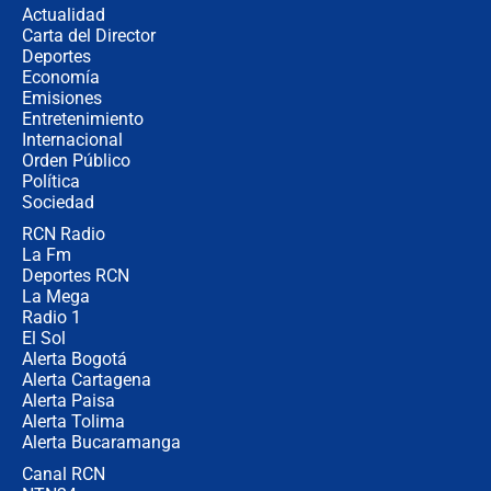
Actualidad
Carta del Director
Estratega de Abelardo de la Espriella
Deportes
revela cómo venció a la “casta
Economía
política” en campaña: “Estaba
Emisiones
completamente seguro”
Entretenimiento
Internacional
Alias ‘Calarcá’ habría pagado $60
Orden Público
millones al mes a un supuesto
Política
coronel para filtrar información del
Ejército
Sociedad
RCN Radio
Las razones para escoger al nuevo
La Fm
director de la Policía
Deportes RCN
La Mega
Radio 1
El Sol
Alerta Bogotá
Alerta Cartagena
Alerta Paisa
Alerta Tolima
Alerta Bucaramanga
Canal RCN