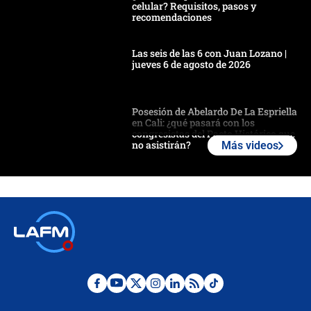
celular? Requisitos, pasos y
recomendaciones
Las seis de las 6 con Juan Lozano |
jueves 6 de agosto de 2026
Posesión de Abelardo De La Espriella
en Cali: ¿qué pasará con los
congresistas del Pacto Histórico que
no asistirán?
Más videos
Álvaro Uribe asistirá a la posesión y
crece el pulso por la elección del
contralor
🔴 EN VIVO | Noticiero La FM con
Juan Lozano - 6 de agosto de 2026
¿Por qué De la Espriella gobernará
desde Barranquilla? Experto explica
la razón