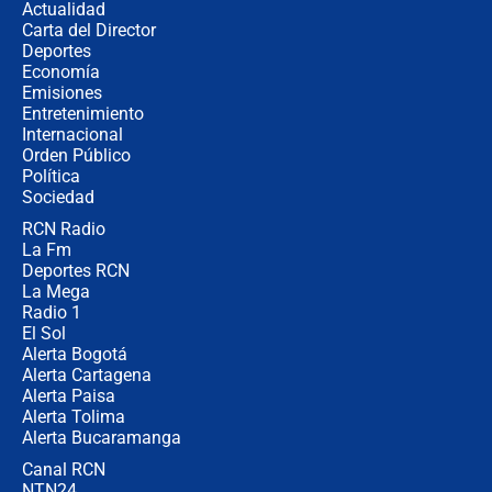
Actualidad
Carta del Director
¿Cómo comprar dólares desde el
Deportes
celular? Requisitos, pasos y
Economía
recomendaciones
Emisiones
Entretenimiento
Internacional
Las seis de las 6 con Juan Lozano |
Orden Público
jueves 6 de agosto de 2026
Política
Sociedad
RCN Radio
Posesión de Abelardo De La Espriella
La Fm
en Cali: ¿qué pasará con los
congresistas del Pacto Histórico que
Deportes RCN
no asistirán?
La Mega
Radio 1
El Sol
Alerta Bogotá
Alerta Cartagena
Alerta Paisa
Alerta Tolima
Alerta Bucaramanga
Canal RCN
NTN24