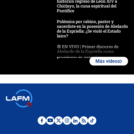
histórico regreso de León XIV a
Chiclayo, la cuna espiritual del
Pontífice
Polémica por rabino, pastor y
sacerdote en la posesión de Abelardo
de la Espriella: ¿Se violó el Estado
laico?
🔴 EN VIVO | Primer discurso de
Abelardo de la Espriella como
presidente de Colombia
Más videos
¿La posesión de Abelardo De la
Espriella en Cali inicia la
descentralización en Colombia? Esto
respondió el alcalde Eder
Así será la posesión de Abelardo de
la Espriella este 7 de agosto:
cronograma oficial y detalles clave
Desde dermatitis hasta infecciones:
los riesgos de usar cascos de motos
de aplicaciones de transporte