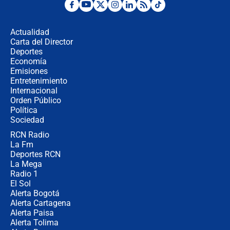
¿La posesión de Abelardo De la
Espriella en Cali inicia la
descentralización en Colombia? Esto
Actualidad
respondió el alcalde Eder
Carta del Director
Así será la posesión de Abelardo de
Deportes
la Espriella este 7 de agosto:
Economía
cronograma oficial y detalles clave
Emisiones
Entretenimiento
Internacional
Desde dermatitis hasta infecciones:
Orden Público
los riesgos de usar cascos de motos
Política
de aplicaciones de transporte
Sociedad
RCN Radio
¿Cómo comprar dólares desde el
La Fm
celular? Requisitos, pasos y
recomendaciones
Deportes RCN
La Mega
Radio 1
El Sol
Alerta Bogotá
Alerta Cartagena
Alerta Paisa
Alerta Tolima