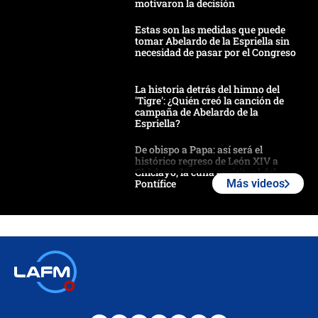
motivaron la decisión
Estas son las medidas que puede
tomar Abelardo de la Espriella sin
necesidad de pasar por el Congreso
La historia detrás del himno del
'Tigre': ¿Quién creó la canción de
campaña de Abelardo de la
Espriella?
De obispo a Papa: así será el
histórico regreso de León XIV a
Chiclayo, la cuna espiritual del
Pontífice
Más videos
Polémica por rabino, pastor y
sacerdote en la posesión de Abelardo
de la Espriella: ¿Se violó el Estado
laico?
🔴 EN VIVO | Primer discurso de
Abelardo de la Espriella como
presidente de Colombia