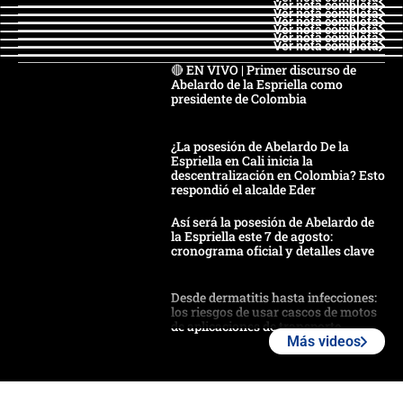
Ver nota completa
Ver nota completa
Ver nota completa
Ver nota completa
Ver nota completa
Ver nota completa
🔴 EN VIVO | Primer discurso de
Abelardo de la Espriella como
presidente de Colombia
¿La posesión de Abelardo De la
Espriella en Cali inicia la
descentralización en Colombia? Esto
respondió el alcalde Eder
Así será la posesión de Abelardo de
la Espriella este 7 de agosto:
cronograma oficial y detalles clave
Desde dermatitis hasta infecciones:
los riesgos de usar cascos de motos
de aplicaciones de transporte
Más videos
¿Cómo comprar dólares desde el
celular? Requisitos, pasos y
recomendaciones