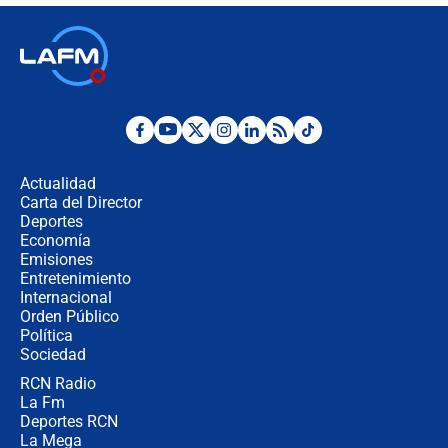
Las seis de las 6 con Juan Lozano |
jueves 6 de agosto de 2026
Posesión de Abelardo De La Espriella
en Cali: ¿qué pasará con los
congresistas del Pacto Histórico que
Actualidad
no asistirán?
Carta del Director
Álvaro Uribe asistirá a la posesión y
Deportes
crece el pulso por la elección del
Economía
contralor
Emisiones
Entretenimiento
Internacional
🔴 EN VIVO | Noticiero La FM con
Orden Público
Juan Lozano - 6 de agosto de 2026
Política
Sociedad
RCN Radio
¿Por qué De la Espriella gobernará
La Fm
desde Barranquilla? Experto explica
la razón
Deportes RCN
La Mega