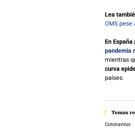
Lea tambié
OMS pese a
En España
pandemia n
mientras 
curva epid
países.
Temas re
Coronavirus