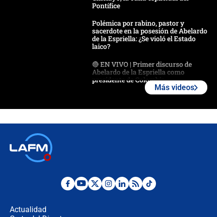
Pontífice
Polémica por rabino, pastor y
sacerdote en la posesión de Abelardo
de la Espriella: ¿Se violó el Estado
laico?
🔴 EN VIVO | Primer discurso de
Abelardo de la Espriella como
presidente de Colombia
Más videos
¿La posesión de Abelardo De la
Espriella en Cali inicia la
descentralización en Colombia? Esto
respondió el alcalde Eder
Así será la posesión de Abelardo de
la Espriella este 7 de agosto:
cronograma oficial y detalles clave
Desde dermatitis hasta infecciones:
los riesgos de usar cascos de motos
de aplicaciones de transporte
Actualidad