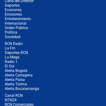
Carta del Director
¿Cómo comprar dólares desde el
Deportes
celular? Requisitos, pasos y
Economía
recomendaciones
Emisiones
Entretenimiento
Internacional
Las seis de las 6 con Juan Lozano |
Orden Público
jueves 6 de agosto de 2026
Política
Sociedad
RCN Radio
Posesión de Abelardo De La Espriella
La Fm
en Cali: ¿qué pasará con los
congresistas del Pacto Histórico que
Deportes RCN
no asistirán?
La Mega
Radio 1
El Sol
Alerta Bogotá
Alerta Cartagena
Alerta Paisa
Alerta Tolima
Alerta Bucaramanga
Canal RCN
NTN24
RCN Comerciales