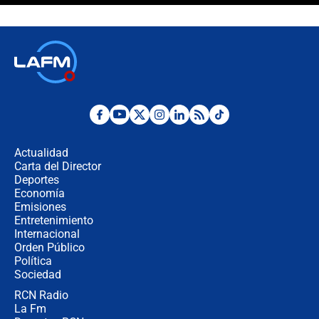
crece el pulso por la elección del
contralor
🔴 EN VIVO | Noticiero La FM con
Juan Lozano - 6 de agosto de 2026
¿Por qué De la Espriella gobernará
desde Barranquilla? Experto explica
la razón
Actualidad
Carta del Director
Estratega de Abelardo de la Espriella
Deportes
revela cómo venció a la “casta
Economía
política” en campaña: “Estaba
Emisiones
completamente seguro”
Entretenimiento
Internacional
Alias ‘Calarcá’ habría pagado $60
Orden Público
millones al mes a un supuesto
Política
coronel para filtrar información del
Ejército
Sociedad
RCN Radio
Las razones para escoger al nuevo
La Fm
director de la Policía