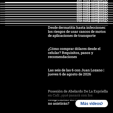
Ver nota completa
Ver nota completa
Ver nota completa
Ver nota completa
Ver nota completa
Ver nota completa
Ver nota completa
Ver nota completa
Ver nota completa
Ver nota completa
Desde dermatitis hasta infecciones:
los riesgos de usar cascos de motos
de aplicaciones de transporte
¿Cómo comprar dólares desde el
celular? Requisitos, pasos y
recomendaciones
Las seis de las 6 con Juan Lozano |
jueves 6 de agosto de 2026
Posesión de Abelardo De La Espriella
en Cali: ¿qué pasará con los
congresistas del Pacto Histórico que
no asistirán?
Más videos
Álvaro Uribe asistirá a la posesión y