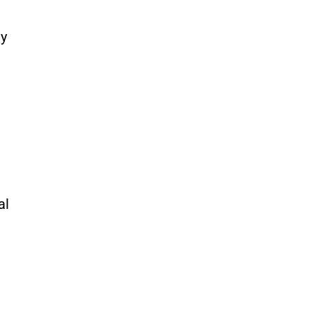
ay
al