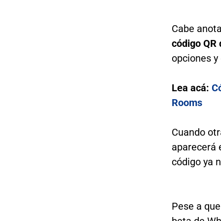
Cabe anot
código QR 
opciones y 
Lea acá:
C
Rooms
Cuando ot
aparecerá e
código ya n
Pese a que 