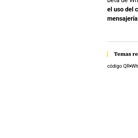
beta de W
el uso del
mensajería
Temas re
código QR
Wh