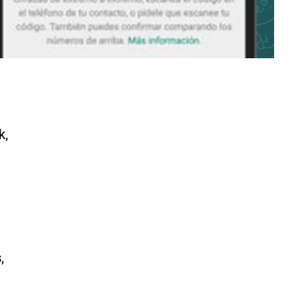
k,
s
,