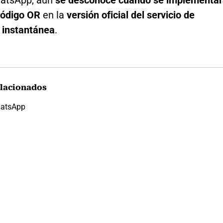
hatsApp, aún
se desconoce cuándo se implementa
 código OR
en la
versión oficial del servicio de
 instantánea
.
lacionados
atsApp