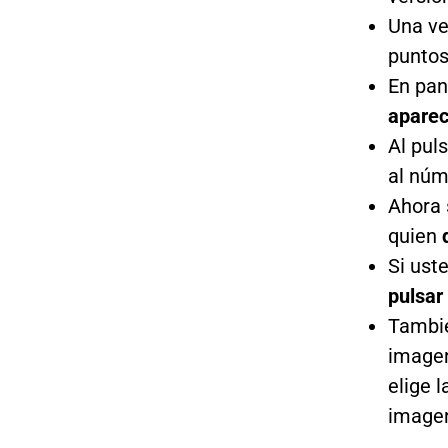
Una ve
puntos'
En pan
aparec
Al pul
al núm
Ahora 
quien
Si ust
pulsar
Tambié
imagen
elige 
imagen