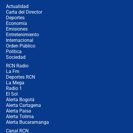
de aplicaciones de transporte
Actualidad
Carta del Director
¿Cómo comprar dólares desde el
Deportes
celular? Requisitos, pasos y
Economía
recomendaciones
Emisiones
Entretenimiento
Internacional
Las seis de las 6 con Juan Lozano |
Orden Público
jueves 6 de agosto de 2026
Política
Sociedad
RCN Radio
Posesión de Abelardo De La Espriella
La Fm
en Cali: ¿qué pasará con los
congresistas del Pacto Histórico que
Deportes RCN
no asistirán?
La Mega
Radio 1
El Sol
Alerta Bogotá
Alerta Cartagena
Alerta Paisa
Alerta Tolima
Alerta Bucaramanga
Canal RCN