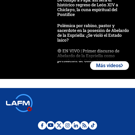
histórico regreso de León XIV a
Chiclayo, la cuna espiritual del
Pontífice
Polémica por rabino, pastor y
sacerdote en la posesión de Abelardo
de la Espriella: ¿Se violó el Estado
laico?
🔴 EN VIVO | Primer discurso de
Abelardo de la Espriella como
presidente de Colombia
Más videos
¿La posesión de Abelardo De la
Espriella en Cali inicia la
descentralización en Colombia? Esto
respondió el alcalde Eder
Así será la posesión de Abelardo de
la Espriella este 7 de agosto:
cronograma oficial y detalles clave
Desde dermatitis hasta infecciones:
los riesgos de usar cascos de motos