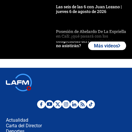
Las seis de las 6 con Juan Lozano |
jueves 6 de agosto de 2026
Posesión de Abelardo De La Espriella
en Cali: ¿qué pasará con los
congresistas del Pacto Histórico que
no asistirán?
Más videos
Álvaro Uribe asistirá a la posesión y
crece el pulso por la elección del
contralor
🔴 EN VIVO | Noticiero La FM con
Juan Lozano - 6 de agosto de 2026
¿Por qué De la Espriella gobernará
desde Barranquilla? Experto explica
la razón
Actualidad
Carta del Director
Estratega de Abelardo de la Espriella
Deportes