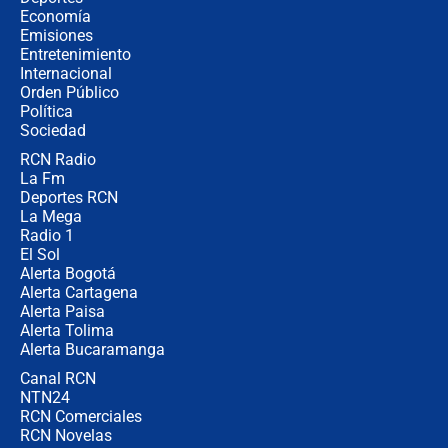
revela cómo venció a la “casta
Economía
política” en campaña: “Estaba
Emisiones
completamente seguro”
Entretenimiento
Internacional
Alias ‘Calarcá’ habría pagado $60
Orden Público
millones al mes a un supuesto
Política
coronel para filtrar información del
Ejército
Sociedad
RCN Radio
Las razones para escoger al nuevo
La Fm
director de la Policía
Deportes RCN
La Mega
Radio 1
El Sol
Alerta Bogotá
Alerta Cartagena
Alerta Paisa
Alerta Tolima
Alerta Bucaramanga
Canal RCN
NTN24
RCN Comerciales
RCN Novelas