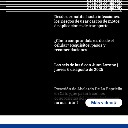
Ver nota completa
Ver nota completa
Ver nota completa
Ver nota completa
Desde dermatitis hasta infecciones:
los riesgos de usar cascos de motos
de aplicaciones de transporte
¿Cómo comprar dólares desde el
celular? Requisitos, pasos y
recomendaciones
Las seis de las 6 con Juan Lozano |
jueves 6 de agosto de 2026
Posesión de Abelardo De La Espriella
en Cali: ¿qué pasará con los
congresistas del Pacto Histórico que
no asistirán?
Más videos
Álvaro Uribe asistirá a la posesión y
crece el pulso por la elección del
contralor