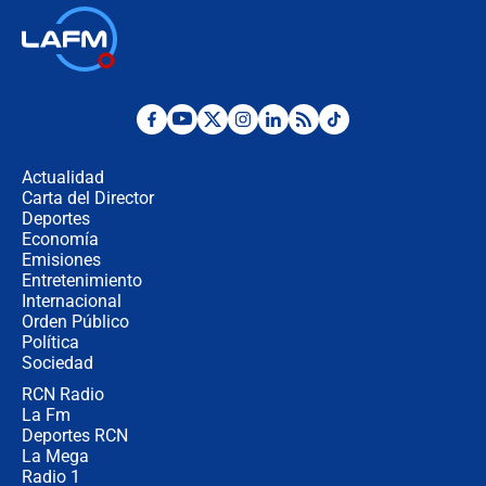
🔴 EN VIVO | Noticiero La FM con
Juan Lozano - 6 de agosto de 2026
¿Por qué De la Espriella gobernará
desde Barranquilla? Experto explica
la razón
Actualidad
Carta del Director
Estratega de Abelardo de la Espriella
Deportes
revela cómo venció a la “casta
Economía
política” en campaña: “Estaba
Emisiones
completamente seguro”
Entretenimiento
Internacional
Alias ‘Calarcá’ habría pagado $60
Orden Público
millones al mes a un supuesto
Política
coronel para filtrar información del
Ejército
Sociedad
RCN Radio
Las razones para escoger al nuevo
La Fm
director de la Policía
Deportes RCN
La Mega
Radio 1