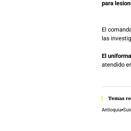
para lesion
El comandan
las investi
El uniform
atendido en
Temas re
Antioquia
Sui